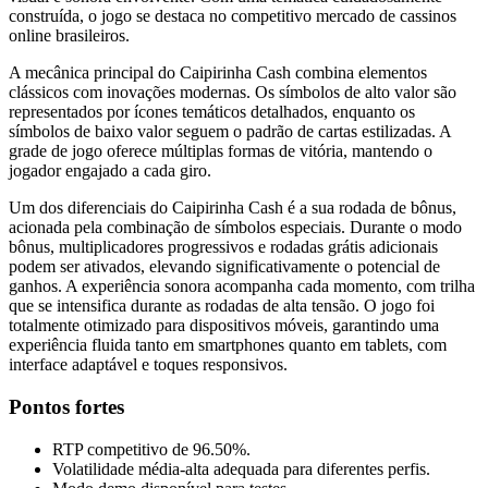
construída, o jogo se destaca no competitivo mercado de cassinos
online brasileiros.
A mecânica principal do Caipirinha Cash combina elementos
clássicos com inovações modernas. Os símbolos de alto valor são
representados por ícones temáticos detalhados, enquanto os
símbolos de baixo valor seguem o padrão de cartas estilizadas. A
grade de jogo oferece múltiplas formas de vitória, mantendo o
jogador engajado a cada giro.
Um dos diferenciais do Caipirinha Cash é a sua rodada de bônus,
acionada pela combinação de símbolos especiais. Durante o modo
bônus, multiplicadores progressivos e rodadas grátis adicionais
podem ser ativados, elevando significativamente o potencial de
ganhos. A experiência sonora acompanha cada momento, com trilha
que se intensifica durante as rodadas de alta tensão. O jogo foi
totalmente otimizado para dispositivos móveis, garantindo uma
experiência fluida tanto em smartphones quanto em tablets, com
interface adaptável e toques responsivos.
Pontos fortes
RTP competitivo de 96.50%.
Volatilidade média-alta adequada para diferentes perfis.