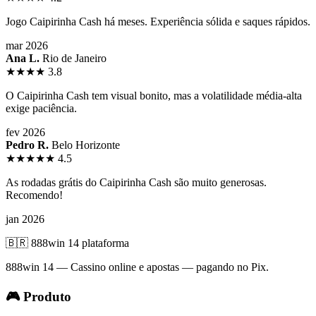
Jogo Caipirinha Cash há meses. Experiência sólida e saques rápidos.
mar 2026
Ana L.
Rio de Janeiro
★★★★
3.8
O Caipirinha Cash tem visual bonito, mas a volatilidade média-alta
exige paciência.
fev 2026
Pedro R.
Belo Horizonte
★★★★★
4.5
As rodadas grátis do Caipirinha Cash são muito generosas.
Recomendo!
jan 2026
🇧🇷 888win 14 plataforma
888win 14 — Cassino online e apostas — pagando no Pix.
🎮
Produto