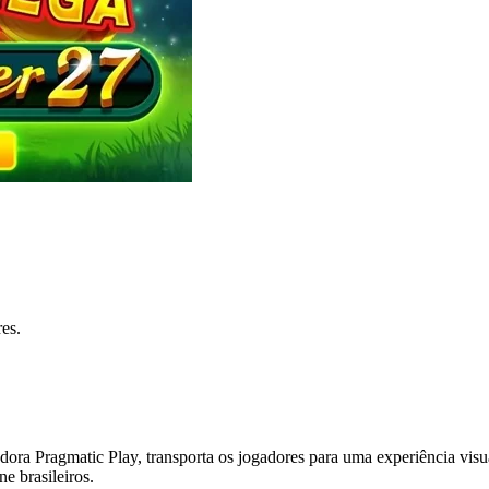
es.
ora Pragmatic Play, transporta os jogadores para uma experiência vis
e brasileiros.