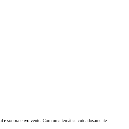
ual e sonora envolvente. Com uma temática cuidadosamente