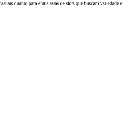
 casuais quanto para entusiastas de slots que buscam variedade e