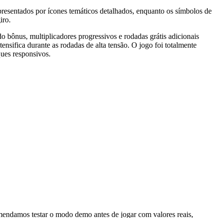
resentados por ícones temáticos detalhados, enquanto os símbolos de
iro.
bônus, multiplicadores progressivos e rodadas grátis adicionais
nsifica durante as rodadas de alta tensão. O jogo foi totalmente
ques responsivos.
endamos testar o modo demo antes de jogar com valores reais,