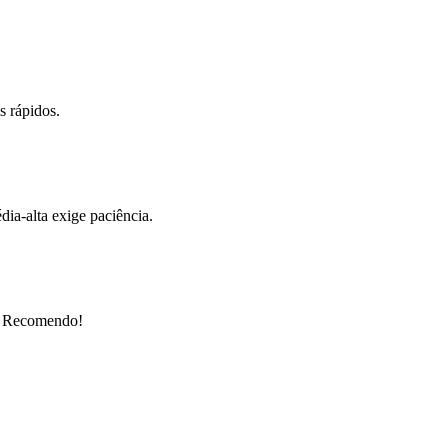
s rápidos.
ia-alta exige paciência.
s. Recomendo!