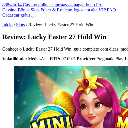
888win 14
Cassino online e apostas — pagando no Pix.
Cassino
Bônus
Slots
Poker & Roulette
Jogos em alta
VIP
FAQ
Cadastrar grátis
Início
/
Slots
/
Review: Lucky Easter 27 Hold Win
Review: Lucky Easter 27 Hold Win
Conheça o Lucky Easter 27 Hold Win: guia completo com dicas, modo 
Volatilidade:
Média-Alta
RTP:
97.00%
Provider:
Pragmatic Play
L